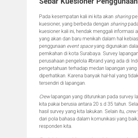
Sebar Kuesioner Penggunaan 
Pada kesempatan kali ini kita akan
sharing
pen
kuesioner, yang berbeda dengan
sharing
pada
kuesioner kali ini, hendak menggali informasi
yang akan dan baru menikah dalam hal kebia
penggunaan
event space
yang digunakan dal
pernikahan di kota Surabaya. Survey lapangan
perusahaan pengelola #brand yang ada di Indo
pengetahuan terhadap medan lapangan yang a
diperhatikan. Karena banyak hal-hal yang tidak
tersendiri di lapangan.
Crew
lapangan yang diturunkan pada survey la
kita pakai berusia antara 20 s.d 35 tahun. S
hasil survey yang kita lakukan. Selain itu,
crew
dari pola bahasa dalam komunikasi yang baik
responden kita.