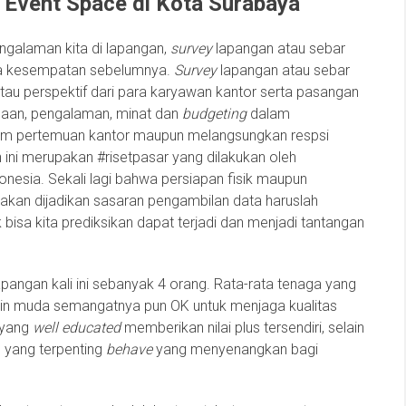
Event Space di Kota Surabaya
galaman kita di lapangan,
survey
lapangan atau sebar
 kesempatan sebelumnya.
Survey
lapangan atau sebar
 atau perspektif dari para karyawan kantor serta pasangan
saan, pengalaman, minat dan
budgeting
dalam
am pertemuan kantor maupun melangsungkan respsi
 ini merupakan #risetpasar yang dilakukan oleh
nesia. Sekali lagi bahwa persiapan fisik maupun
kan dijadikan sasaran pengambilan data haruslah
 bisa kita prediksikan dapat terjadi dan menjadi tantangan
pangan kali ini sebanyak 4 orang. Rata-rata tenaga yang
elain muda semangatnya pun OK untuk menjaga kualitas
yang
well educated
memberikan nilai plus tersendiri, selain
, yang terpenting
behave
yang menyenangkan bagi