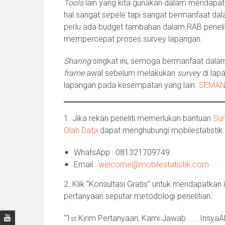
Tools
lain yang kita gunakan dalam mendapat
hal sangat sepele tapi sangat bermanfaat da
perlu ada budget tambahan dalam RAB peneliti,
mempercepat proses survey lapangan.
Sharing
singkat ini, semoga bermanfaat dal
frame
awal sebelum melakukan
survey
di lap
lapangan pada kesempatan yang lain.
SEMAN
1. Jika rekan peneliti memerlukan bantuan
Su
Olah Data
dapat menghubungi mobilestatistik
WhatsApp : 081321709749
Email :
welcome@mobilestatistik.com
2. Klik “Konsultasi Gratis” untuk mendapatkan 
pertanyaan seputar metodologi penelitian.
“1
Kirim Pertanyaan, Kami Jawab . . . InsyaAl
st