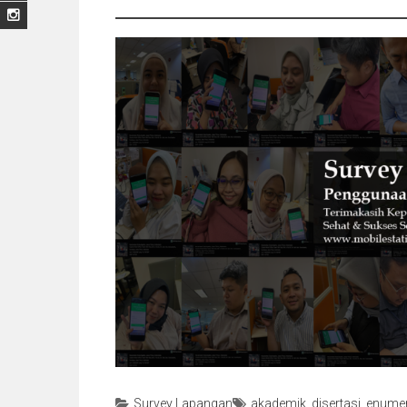
Survey Lapangan
akademik
,
disertasi
,
enumer