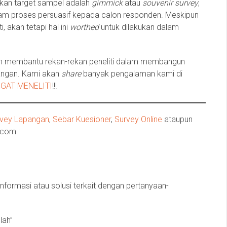
kan target sampel adalah
gimmick
atau
souvenir survey
,
lam proses persuasif kepada calon responden. Meskipun
 akan tetapi hal ini
worthed
untuk dilakukan dalam
am membantu rekan-rekan peneliti dalam membangun
angan. Kami akan
share
banyak pengalaman kami di
GAT MENELITI
!!!
rvey Lapangan
,
Sebar Kuesioner
,
Survey Online
ataupun
.com :
informasi atau solusi terkait dengan pertanyaan-
lah”