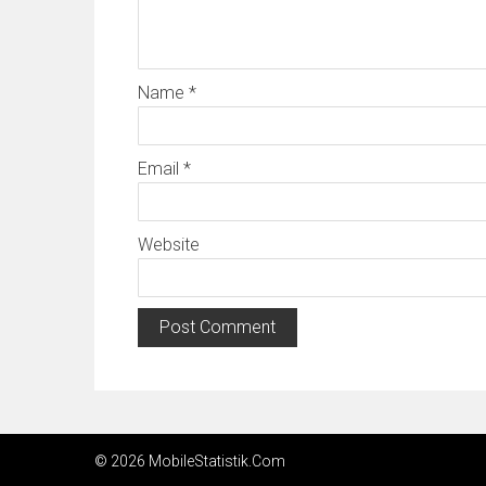
Name
*
Email
*
Website
© 2026 MobileStatistik.Com