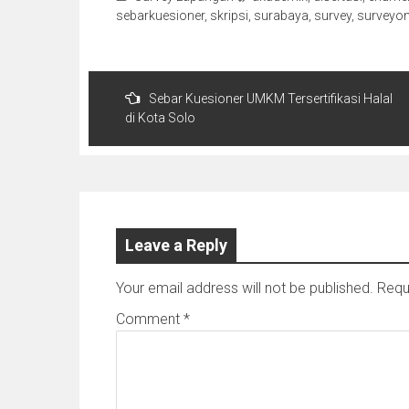
sebarkuesioner
,
skripsi
,
surabaya
,
survey
,
surveyon
Post
Sebar Kuesioner UMKM Tersertifikasi Halal
navigation
di Kota Solo
Leave a Reply
Your email address will not be published.
Requ
Comment
*