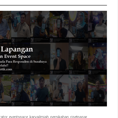
ator
,
eventspace
,
karyailmiah
,
pernikahan
,
risetpasar
,