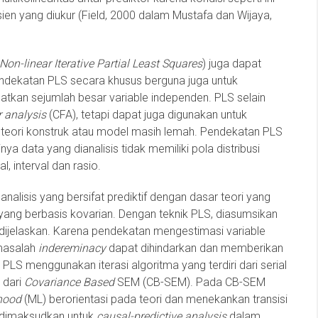
sien yang diukur (Field, 2000 dalam Mustafa dan Wijaya,
Non-linear Iterative Partial Least Squares
) juga dapat
endekatan PLS secara khusus berguna juga untuk
tkan sejumlah besar variable independen. PLS selain
r analysis
(CFA), tetapi dapat juga digunakan untuk
 teori konstruk atau model masih lemah. Pendekatan PLS
inya data yang dianalisis tidak memiliki pola distribusi
l, interval dan rasio.
alisis yang bersifat prediktif dengan dasar teori yang
ang berbasis kovarian. Dengan teknik PLS, diasumsikan
dijelaskan. Karena pendekatan mengestimasi variable
 masalah
indereminacy
dapat dihindarkan dan memberikan
 PLS menggunakan iterasi algoritma yang terdiri dari serial
 dari
Covariance Based
SEM (CB-SEM). Pada CB-SEM
hood
(ML) berorientasi pada teori dan menekankan transisi
 dimaksudkan untuk
causal-predictive analysis
dalam