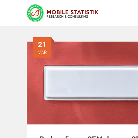
21
MAR