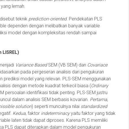
i yang lemah.
disebut teknik
prediction-oriented
. Pendekatan PLS
able dependen dengan melibatkan banyak variable
si model dengan kompleksitas rendah sampai
 LISREL)
menjadi
Variance Based
SEM (VB SEM) dan
Covariace
sarkan pada pergeseran analisis dari pengukuran
an prediksi model yang relevan. PLS-SEM menggunakan
analisis dengan metode kuadrat terkecil biasa (
Ordinary
M persoalan identifikasi tidak penting. PLS-SEM justru
cul dalam analisis SEM berbasis kovarian.
Pertama
,
issible solution
) seperti munculnya nilai
standardized
egatif.
Kedua
, faktor
indeterminacy
yaitu faktor yang tidak
riable laten tidak dapat diproses. Karena PLS memiliki
 maka PLS dapat diterapkan dalam model pengukuran