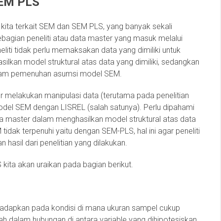
SEM PLS
kita terkait SEM dan SEM PLS, yang banyak sekali
agian peneliti atau data master yang masuk melalui
iti tidak perlu memaksakan data yang dimiliki untuk
ilkan model struktural atas data yang dimiliki, sedangkan
alam pemenuhan asumsi model SEM.
ter melakukan manipulasi data (terutama pada penelitian
model SEM dengan LISREL (salah satunya). Perlu dipahami
data master dalam menghasilkan model struktural atas data
tidak terpenuhi yaitu dengan SEM-PLS, hal ini agar peneliti
hasil dari penelitian yang dilakukan.
kita akan uraikan pada bagian berikut.
 dihadapkan pada kondisi di mana ukuran sampel cukup
mah dalam hubungan di antara variable yang dihipotesiskan.