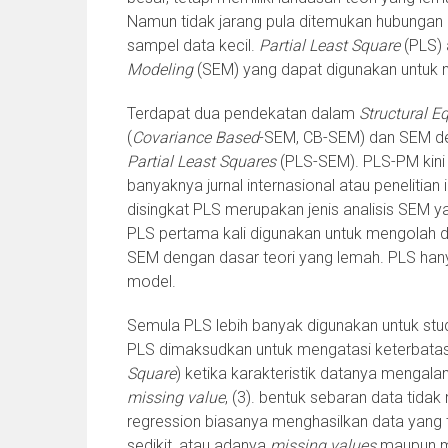
Namun tidak jarang pula ditemukan hubungan d
sampel data kecil.
Partial Least Square
(PLS) 
Modeling
(SEM) yang dapat digunakan untuk 
Terdapat dua pendekatan dalam
Structural E
(
Covariance Based
-SEM, CB-SEM) dan SEM d
Partial Least Squares
(PLS-SEM). PLS-PM kini 
banyaknya jurnal internasional atau penelitia
disingkat PLS merupakan jenis analisis SEM y
PLS pertama kali digunakan untuk mengolah d
SEM dengan dasar teori yang lemah. PLS hanya 
model.
Semula PLS lebih banyak digunakan untuk stu
PLS dimaksudkan untuk mengatasi keterbatasa
Square
) ketika karakteristik datanya mengalami
missing value
, (3). bentuk sebaran data tidak
regression biasanya menghasilkan data yang t
sedikit, atau adanya
missing values
maupun mul