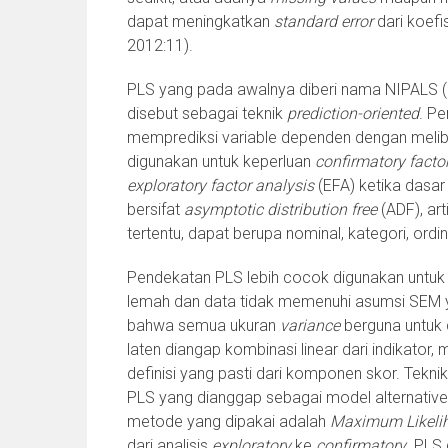
dapat meningkatkan
standard error
dari koefi
2012:11).
PLS yang pada awalnya diberi nama NIPALS (
disebut sebagai teknik
prediction-oriented
. P
memprediksi variable dependen dengan meliba
digunakan untuk keperluan
confirmatory facto
exploratory factor analysis
(EFA) ketika dasar
bersifat
asymptotic distribution free
(ADF), art
tertentu, dapat berupa nominal, kategori, ordina
Pendekatan PLS lebih cocok digunakan untuk an
lemah dan data tidak memenuhi asumsi SEM y
bahwa semua ukuran
variance
berguna untuk 
laten diangap kombinasi linear dari indikator,
definisi yang pasti dari komponen skor. Teknik
PLS yang dianggap sebagai model alternative
metode yang dipakai adalah
Maximum Likeli
dari analisis
exploratory
ke
confirmatory
. PLS