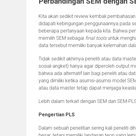
Perbandingan SEM dengan 
Kita akan sedikit review kembali pembahasan 
didapati kebingungan penggunaannya pada seb
beberapa pertanyaan kepada kita. Bahwa penel
memilih SEM sebagai
final tools
untuk menghas
data tersebut memiliki banyak kelemahan d
Tidak sedikit akhirnya peneliti atau data mas
sosial-angket) hanya agar diperoleh output 
bahwa ada alternatif lain bagi peneliti atau 
yang dimiliki ketika asumsi-asumsi model SEM 
atau data master tetap dapat menjaga keaslian 
Lebih dalam terkait dengan SEM dan SEM-PLS 
Pengertian PLS
Dalam sebuah penelitian sering kali peneliti
besar, tetapi memiliki landasan teori yang le