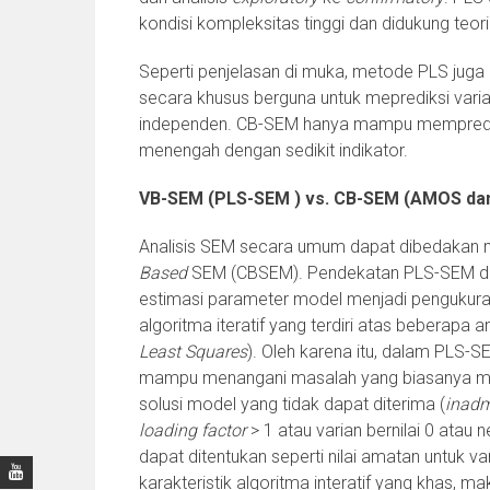
kondisi kompleksitas tinggi dan didukung teor
Seperti penjelasan di muka, metode PLS juga 
secara khusus berguna untuk meprediksi vari
independen. CB-SEM hanya mampu mempredik
menengah dengan sedikit indikator.
VB-SEM (PLS-SEM ) vs. CB-SEM (AMOS dan
Analisis SEM secara umum dapat dibedakan 
Based
SEM (CBSEM). Pendekatan PLS-SEM dida
estimasi parameter model menjadi pengukur
algoritma iteratif yang terdiri atas beberapa 
Least Squares
). Oleh karena itu, dalam PLS-SE
mampu menangani masalah yang biasanya mun
solusi model yang tidak dapat diterima (
inadm
loading factor
> 1 atau varian bernilai 0 atau n
dapat ditentukan seperti nilai amatan untuk va
karakteristik algoritma interatif yang khas,