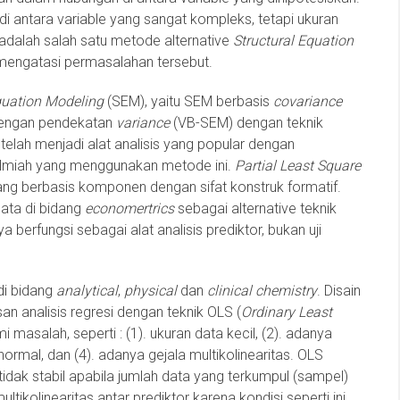
i antara variable yang sangat kompleks, tetapi ukuran
adalah salah satu metode alternative
Structural Equation
mengatasi permasalahan tersebut.
quation Modeling
(SEM), yaitu SEM berbasis
covariance
engan pendekatan
variance
(VB-SEM) dengan teknik
telah menjadi alat analisis yang popular dengan
n ilmiah yang menggunakan metode ini.
Partial Least Square
ang berbasis komponen dengan sifat konstruk formatif.
ata di bidang
economertrics
sebagai alternative teknik
berfungsi sebagai alat analisis prediktor, bukan uji
di bidang
analytical
,
physical
dan
clinical chemistry
. Disain
n analisis regresi dengan teknik OLS (
Ordinary Least
 masalah, seperti : (1). ukuran data kecil, (2). adanya
 normal, dan (4). adanya gejala multikolinearitas. OLS
idak stabil apabila jumlah data yang terkumpul (sampel)
tikolinearitas antar prediktor karena kondisi seperti ini