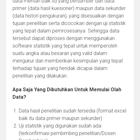
data mentah baik itu yang bersumber dari data
primer (data hasil kuesioner) maupun data sekunder
(data histori pengukuran), yang disesuaikan dengan
tujuan penelitian serta dicocokan dengan uji statistik
yang tepat dalam pemrosesanya. Sehingga data
tersebut dapat diproses dengan menggunakan
software statistik yang tepat untuk memperoleh
suatu angka atau besaran yang valid dalam
mengukur dan memberikan kesimpulan yang tepat
terhadap tujuan yang hendak dicapai dalam
penelitian yang dilakukan.
Apa Saja Yang Dibutuhkan Untuk Memulai Olah
Data?
Data hasil penelitian sudah tersedia (format excel
baik itu data primer maupun sekunder)
Uji statistik yang digunakan sudah ada
(terkonfirmasi pembimbing penelitian/Dosen