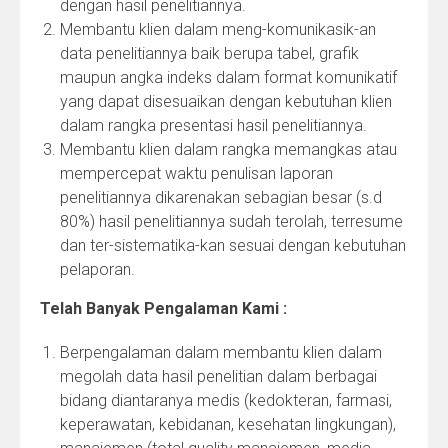
dengan hasil penelitiannya.
Membantu klien dalam meng-komunikasik-an
data penelitiannya baik berupa tabel, grafik
maupun angka indeks dalam format komunikatif
yang dapat disesuaikan dengan kebutuhan klien
dalam rangka presentasi hasil penelitiannya.
Membantu klien dalam rangka memangkas atau
mempercepat waktu penulisan laporan
penelitiannya dikarenakan sebagian besar (s.d
80%) hasil penelitiannya sudah terolah, terresume
dan ter-sistematika-kan sesuai dengan kebutuhan
pelaporan.
Telah Banyak Pengalaman Kami :
Berpengalaman dalam membantu klien dalam
megolah data hasil penelitian dalam berbagai
bidang diantaranya medis (kedokteran, farmasi,
keperawatan, kebidanan, kesehatan lingkungan),