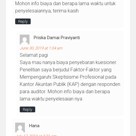
Mohon info biaya dan berapa lama waktu untuk
penyelesaiannya, terima kasih
Reply
Priska Damai Praviyanti
June 30, 2019 at 1:04 am
Selamat pagi
Saya mau nanya biaya penyebaran kuesioner.
Penelitian saya berjudul Faktor-Faktor yang
Mempengaruhi Skeptisisme Profesional pada
Kantor Akuntan Publik (KAP) dengan responden
para auditor. Mohon info biaya dan berapa
lama waktu penyelesaian nya
Reply
Hana