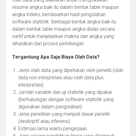
resume angka baik itu dalam bentuk table maupun
angka indeks, berdasarkan hasil pengolahan
software statistik. Berbagai bentuk angka baik itu
dalam bentuk table maupun angka diulas secara
nartif untuk menjelaskan makna dari angka yang
dihasilkan dari proses perhitungan.
Tergantung Apa Saja Biaya Olah Data?
Jenis olah data yang diperlukan oleh peneliti (olah
data non interpretasi atau olah data plus
interpretasi)
Jumlah variable dan uji statistik yang dipakai
(berhubungan dengan software statistik yang
digunakan dalam pengolahan)
Jenis penelitian yang menjadi dasar peneliti
(deskriptif atau inferensi)
Estimasi lama waktu pengerjaan
Jenis jenjang pendidikan tinggi yang ditempuh