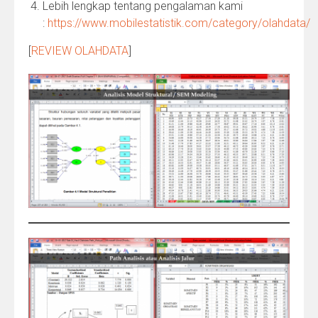
Lebih lengkap tentang pengalaman kami
:
https://www.mobilestatistik.com/category/olahdata/
[
REVIEW OLAHDATA
]