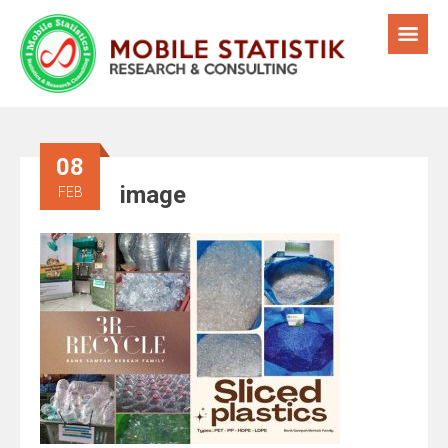
08
image
FEB